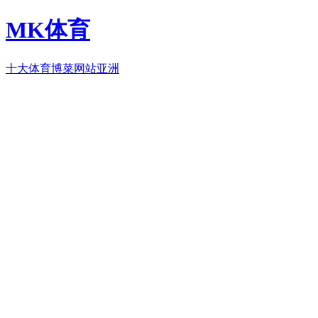
MK体育
十大体育博菜网站亚洲