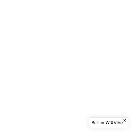
Built on