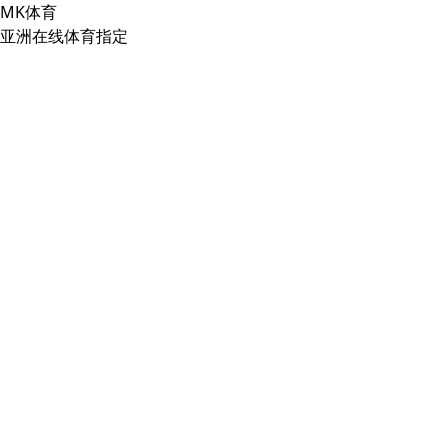
MK体育
亚洲在线体育指定