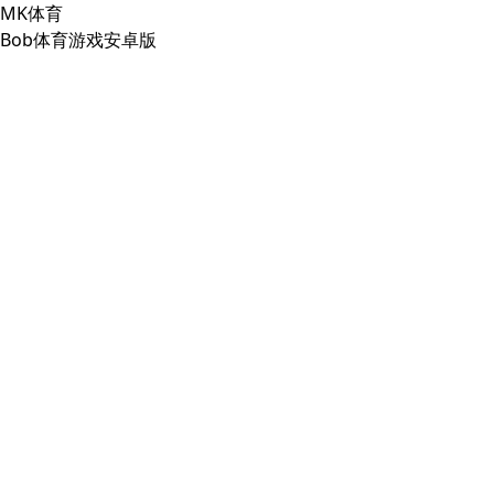
MK体育
Bob体育游戏安卓版