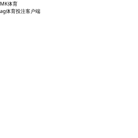
MK体育
ag体育投注客户端