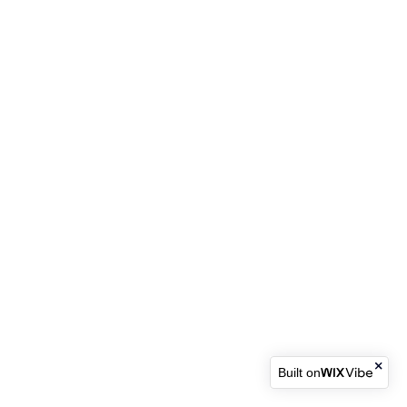
Built on