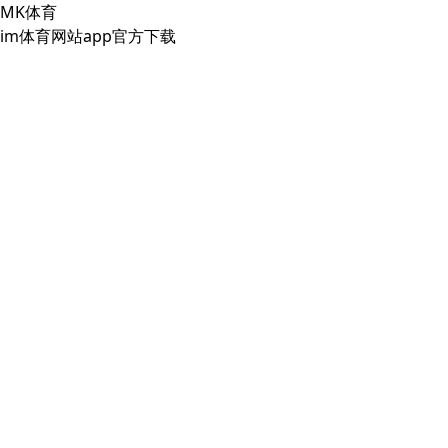
MK体育
im体育网站app官方下载