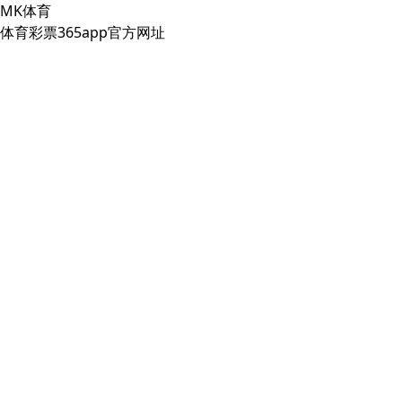
MK体育
体育彩票365app官方网址