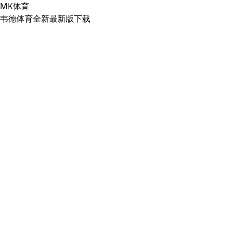
MK体育
韦德体育全新最新版下载