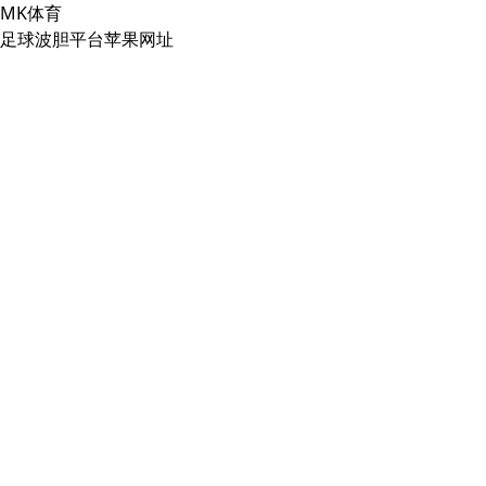
MK体育
足球波胆平台苹果网址