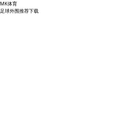
MK体育
足球外围推荐下载