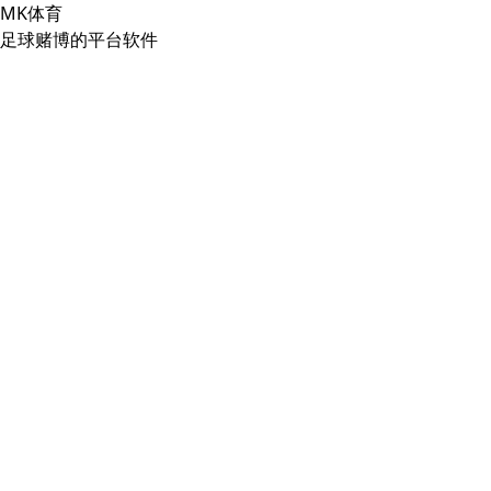
MK体育
足球赌博的平台软件