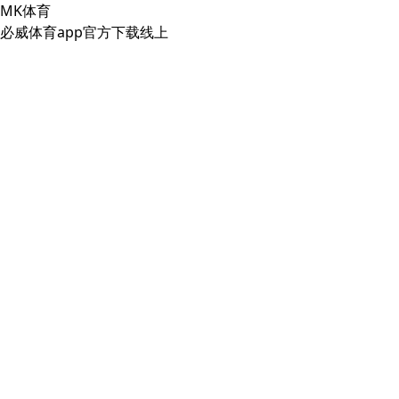
MK体育
必威体育app官方下载线上