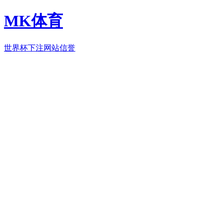
MK体育
世界杯下注网站信誉