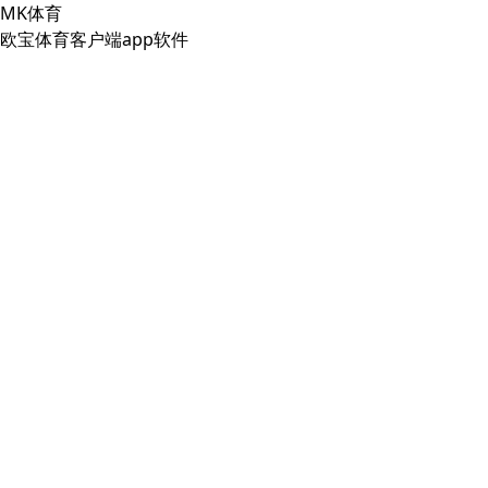
MK体育
欧宝体育客户端app软件