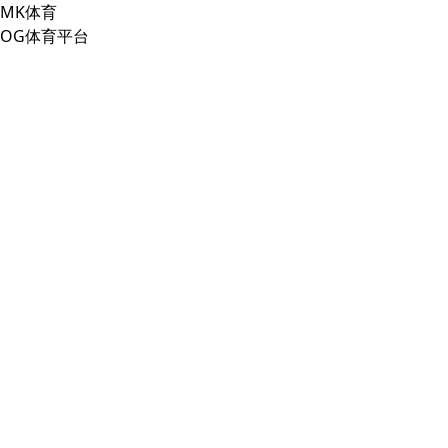
MK体育
OG体育平台