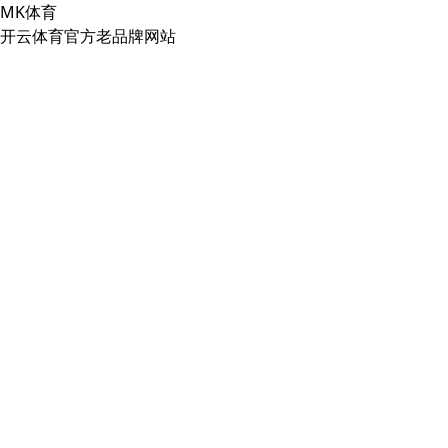
MK体育
开云体育官方老品牌网站