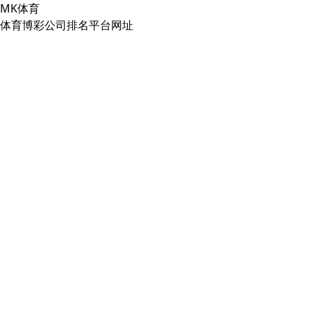
MK体育
体育博彩公司排名平台网址