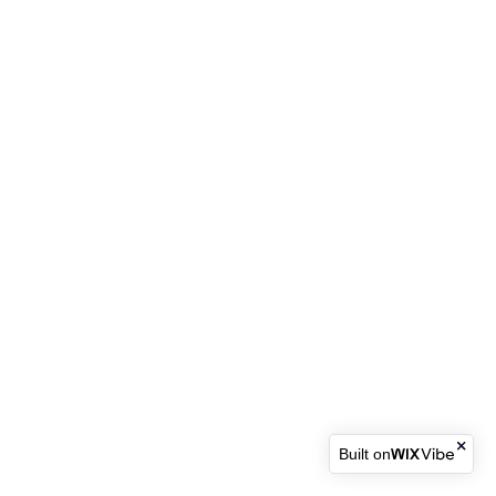
Built on