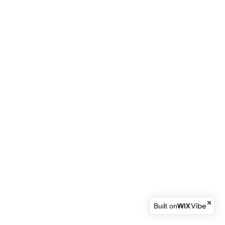
Built on