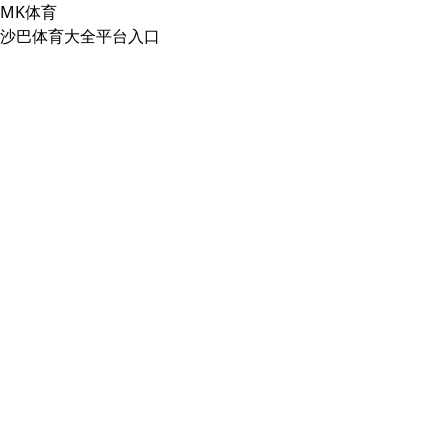
MK体育
沙巴体育大全平台入口