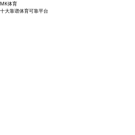
MK体育
十大靠谱体育可靠平台