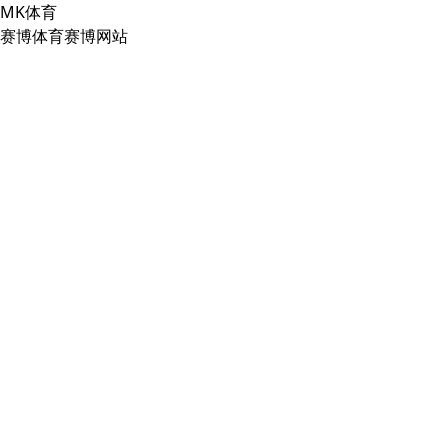
MK体育
赛博体育赛博网站