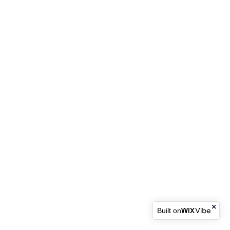
Built on