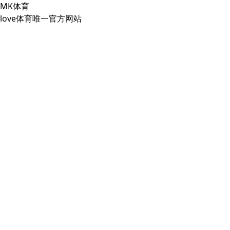
MK体育
love体育唯一官方网站