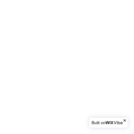
Built on