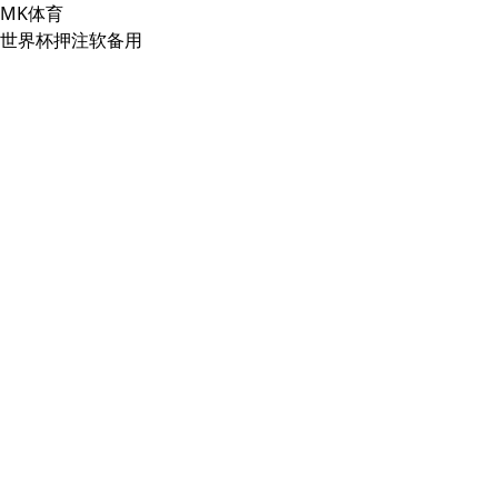
MK体育
世界杯押注软备用