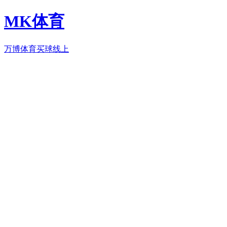
MK体育
万博体育买球线上