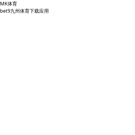
MK体育
bet9九州体育下载应用