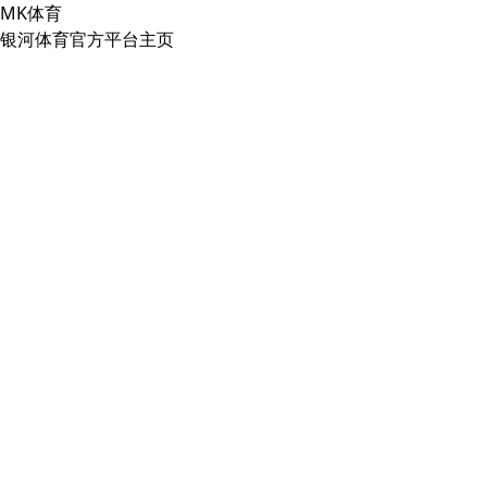
MK体育
银河体育官方平台主页