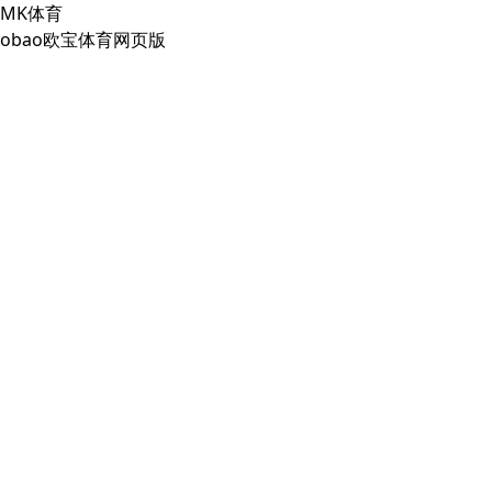
MK体育
obao欧宝体育网页版