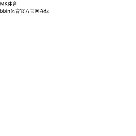
MK体育
bbin体育官方官网在线