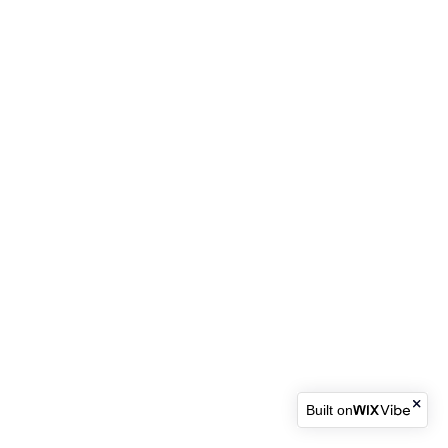
Built on