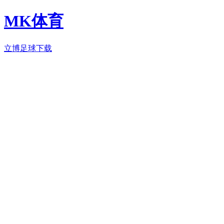
MK体育
立博足球下载