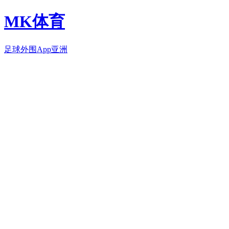
MK体育
足球外围App亚洲