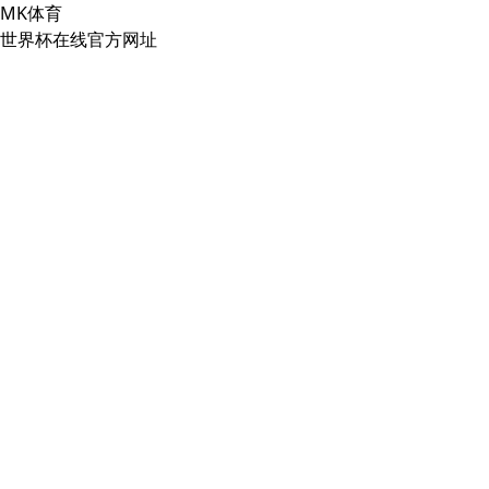
MK体育
世界杯在线官方网址